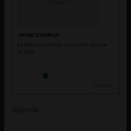
OFFRE D'EMPLOI
INVI
La Mairie de Poincy recherche un/une
PÉTA
ATSEM
L'AC
JUIL
Voir tout
Agenda
Voir tout