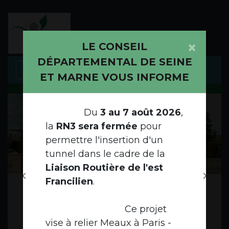
Modal d'informations
×
LE CONSEIL
DÉPARTEMENTAL DE SEINE
menu
ET MARNE VOUS INFORME
Du
3 au 7 août 2026
,
Votre nouveau terrain de
la
RN3 sera fermée
pour
jeu !
permettre l'insertion d'un
tunnel dans le cadre de la
Ouverture de la saison de notre espace
Liaison Routière de l'est
chevron_left
chevron_right
multisports
Francilien
.
Previous
Next
Ce projet
Voir plus
vise à relier Meaux à Paris -