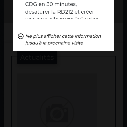
CDG en 30 minutes,
désaturer la RD212 et créer
une nouvelle route 2x2 voies
remove_circle_outline
Ne plus afficher cette information
jusqu'à la prochaine visite
Actualités